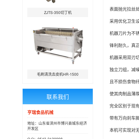
表面抛光拉丝
ZJTS-350切丁机
采用优化卫生
机器刀片为不
锋利耐久，真
机器采用双刃
独立刀组，减
毛刷清洗去皮机HR-1500
且不损伤食物
使其肉制品薄
联系我们
完全区别于现
亨瑞食品机械
带有万向刹车
地址：山东省滨州市博兴县城东经济
开发区
本机可实现对
Q Q：0543-2120998