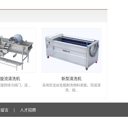
旋流清洗机
新型清洗机
转排污阀门，适...
采用尼龙丝毛辊刷洗物料表面，完成清
洗、抛...
线留言
|
人才招聘