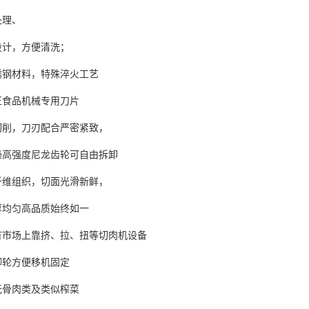
处理、
设计，方便清洗；
锈钢材料，特殊淬火工艺
正食品机械专用刀片
切削，刀刃配合严密紧致，
噪高强度尼龙齿轮可自由拆卸
纤维组织，切面光滑新鲜，
厚均匀高品质始终如一
有市场上靠挤、拉、扭等切肉机设备
脚轮方便移机固定
无骨肉类及类似榨菜