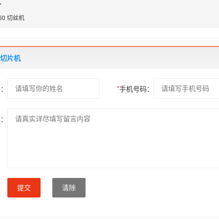
了
360 切丝机
 切片机
名：
*
手机号码：
容：
提交
清除