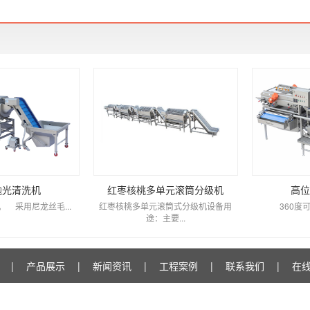
抛光清洗机
红枣核桃多单元滚筒分级机
高位
 采用尼龙丝毛...
红枣核桃多单元滚筒式分级机设备用
360度可旋
途：主要...
|
产品展示
|
新闻资讯
|
工程案例
|
联系我们
|
在