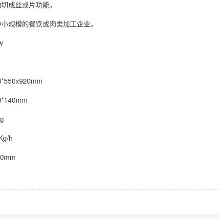
物切成丝或片功能。
中小规模的餐饮或肉类加工企业。
w
*550x920mm
*140mm
g
Kg/h
40mm