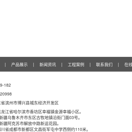
|
产品展示
|
新闻资讯
|
工程案例
|
联系我们
|
在
9-182
20998
东省滨州市博兴县城东经济开发区
黑龙江省哈尔滨市香坊区幸福镇金源幸福小区。
新疆乌鲁木齐市东区古牧地镇沿街门面03号。
：新疆阿克苏市解放中路新运花园。
川省成都市新都区文昌街军屯中学西侧约110米。