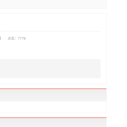
械
点击：
7776